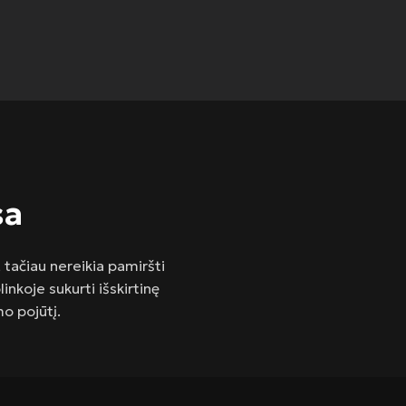
sa
 tačiau nereikia pamiršti
nkoje sukurti išskirtinę
o pojūtį.