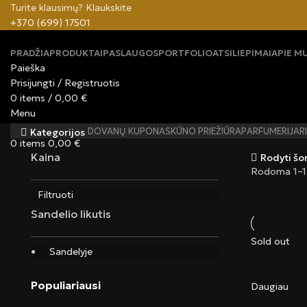
Turite klausimų? Klaukskite
+370 (699) 17501
PRADŽIA
PRODUKTAI
PASLAUGOS
PORTFOLIO
ATSILIEPIMAI
APIE M
Paieška
Prisijungti / Registruotis
0
items
/
0,00
€
Menu
DOVANŲ KUPONAS
KŪNO PRIEŽIŪRA
PARFUMERIJA
R
Kategorijos
0
items
0,00
€
Kaina
Rodyti šo
Rodoma 1–12
Filtruoti
Sandelio likutis
Sold out
Sandelyje
Populiariausi
Daugiau