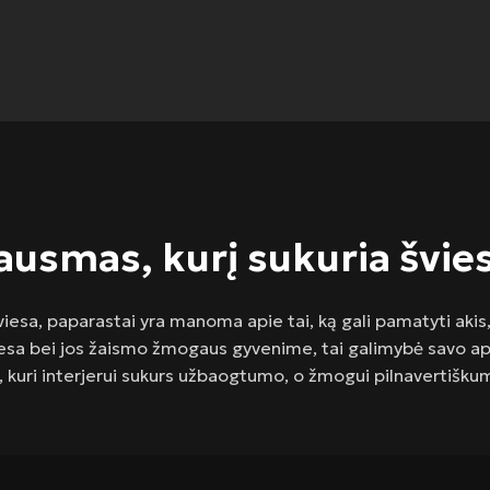
ausmas, kurį sukuria švie
iesa, paparastai yra manoma apie tai, ką gali pamatyti akis,
iesa bei jos žaismo žmogaus gyvenime, tai galimybė savo apli
, kuri interjerui sukurs užbaogtumo, o žmogui pilnavertiškum