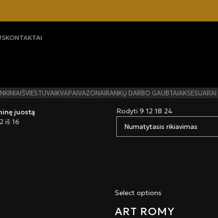
US
KONTAKTAI
INKINIAI
ŠVIESTUVAI
KVAPAI
VAZONAI
RANKŲ DARBO GAUBTAI
AKSESUARAI
Rodyti
9
12
18
24
ninę juostą
 iš 16
Select options
ART ROMY