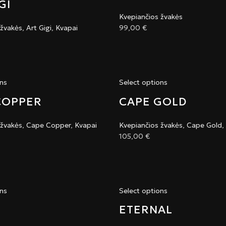
GI
Kvepiančios žvakės
 žvakės
,
Art Gigi
,
Kvapai
99,00
€
ons
Select options
COPPER
CAPE GOLD
 žvakės
,
Cape Copper
,
Kvapai
Kvepiančios žvakės
,
Cape Gold
,
105,00
€
ons
Select options
ETERNAL