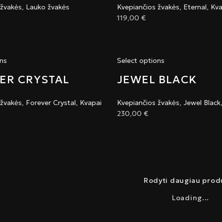
 žvakės
,
Lauko žvakės
Kvepiančios žvakės
,
Eternal
,
Kva
119,00
€
ons
Select options
ER CRYSTAL
JEWEL BLACK
 žvakės
,
Forever Crystal
,
Kvapai
Kvepiančios žvakės
,
Jewel Black
230,00
€
Rodyti daugiau prod
Loading...