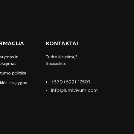
RMACIJA
KONTAKTAI
atymas ir
Turite klausimų?
kėjimas
Susisiekite
atumo politika
+370 (699) 17501
klės ir sąlygos
info@lumivivum.com