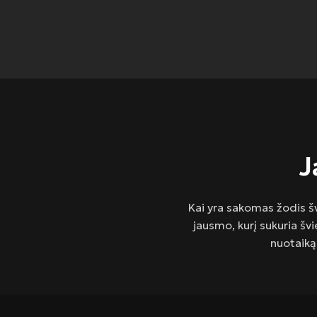
J
Kai yra sakomas žodis šv
jausmo, kurį sukuria šv
nuotaiką