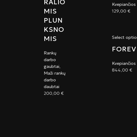
RALIO
Kvepiančios
MIS
129,00
€
PLUN
KSNO
MIS
Select opti
FOREV
Rankų
darbo
Kvepiančios
gaubtai
,
844,00
€
Maži rankų
darbo
daubtai
200,00
€