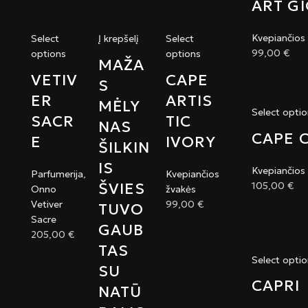
ART GI
Kvepiančios
Select
Į krepšelį
Select
99,00
€
options
options
MAŽA
VETIV
CAPE
S
ER
ARTIS
MĖLY
Select opti
SACR
TIC
NAS
CAPE 
E
IVORY
ŠILKIN
IS
Kvepiančios
Parfumerija
,
Kvepiančios
105,00
€
ŠVIES
Onno
žvakės
Vetiver
99,00
€
TUVO
Sacre
GAUB
205,00
€
TAS
Select opti
SU
CAPRI
NATŪ