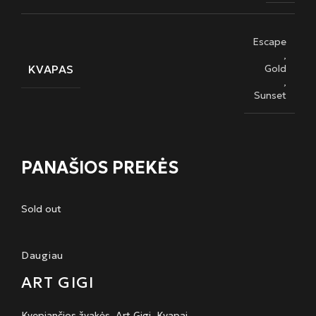
Escape
,
KVAPAS
Gold
,
Sunset
PANAŠIOS PREKĖS
Sold out
Daugiau
ART GIGI
Kvepiančios žvakės
,
Art Gigi
,
Kvapai