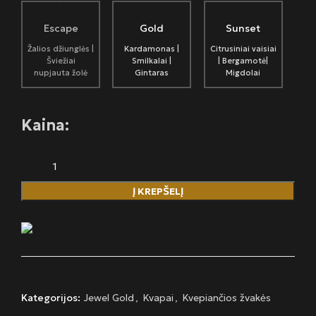
Escape
Gold
Sunset
Žalios džiunglės |
Kardamonas |
Citrusiniai vaisiai
Šviežiai
Smilkalai |
| Bergamotė|
nupjauta žolė
Gintaras
Migdolai
Kaina:
Į KREPŠELĮ
Kategorijos:
Jewel Gold
,
Kvapai
,
Kvepiančios žvakės