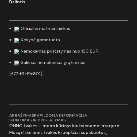
Dalintis
Oficialus mažmenininkas
Kokybė garantuota
Nemokamas pristatymas nuo 150 EUR
Galimas nemokamas grąžinimas
[672df1cf9c801]
APRAŠYMAS
PAPILDOMA INFORMACIJA
SIUNTIMAS IR PRISTATYMAS
ONNO žvakės – meno kūrinys kiekviename interjere.
Mūsų išskirtinės žvakės kruopščiai supakuotos į