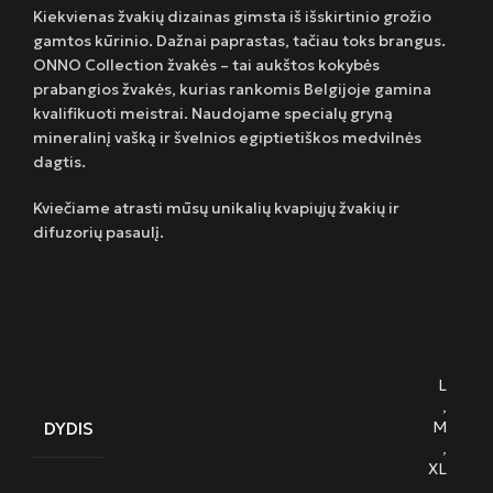
Kiekvienas žvakių dizainas gimsta iš išskirtinio grožio
gamtos kūrinio. Dažnai paprastas, tačiau toks brangus.
ONNO Collection žvakės – tai aukštos kokybės
prabangios žvakės, kurias rankomis Belgijoje gamina
kvalifikuoti meistrai. Naudojame specialų gryną
mineralinį vašką ir švelnios egiptietiškos medvilnės
dagtis.
Kviečiame atrasti mūsų unikalių kvapiųjų žvakių ir
difuzorių pasaulį.
L
,
DYDIS
M
,
XL