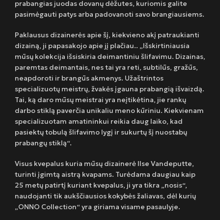
prabangias juodas dovanų dėžutes, kuriomis galite
pasimėgauti patys arba padovanoti savo brangiausiems.
Paklausus dizainerės apie šį, kiekvieno akį patraukianti
dizainą, ji papasakojo apie jį plačiau.. „Išskirtiniausia
mūsų kolekcija išsiskiria deimantiniu šlifavimu. Dizainas,
paremtas deimantais, nes tai yra reti, subtilūs, gražūs,
neapdoroti ir brangūs akmenys. Užaštrintos
specializuotų meistrų, žvakės įgauna prabangią išvaizdą.
Tai, ką daro mūsų meistrai yra neįtikėtina, jie rankų
darbo stiklą paverčia unikaliu meno kūriniu. Kiekvienam
specializuotam amatininkui reikia daug laiko, kad
pasiektų tobulą šlifavimo lygį ir sukurtų šį nuostabų
prabangų stiklą“.
Visus kvepalus kuria mūsų dizainerė Ilse Vandeputte,
turinti įgimtą aistrą kvapams. Turėdama daugiau kaip
25 metų patirtį kuriant kvepalus, ji yra tikra „nosis“,
naudojanti tik aukščiausios kokybės žaliavas, dėl kurių
„ONNO Collection“ yra giriama visame pasaulyje.