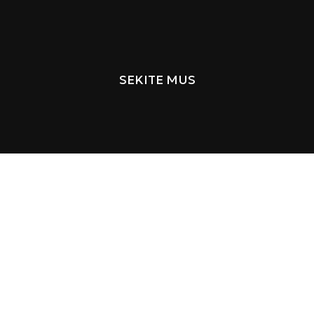
SEKITE MUS
MENU
Pradžia
Produktai
Įkvėpimas
Apie mus
Kontaktai