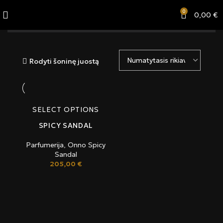
0
0,00
€
Kategorijos
Rodyti šoninę juostą
SELECT OPTIONS
SPICY SANDAL
Parfumerija
,
Onno Spicy
Sandal
205,00
€