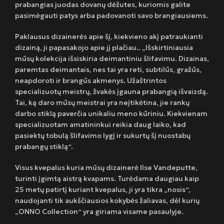
prabangias juodas dovanų dėžutes, kuriomis galite
pasimėgauti patys arba padovanoti savo brangiausiems.
Paklausus dizainerės apie šį, kiekvieno akį patraukianti
dizainą, ji papasakojo apie jį plačiau.. „Išskirtiniausia
mūsų kolekcija išsiskiria deimantiniu šlifavimu. Dizainas,
paremtas deimantais, nes tai yra reti, subtilūs, gražūs,
neapdoroti ir brangūs akmenys. Užaštrintos
specializuotų meistrų, žvakės įgauna prabangią išvaizdą.
Tai, ką daro mūsų meistrai yra neįtikėtina, jie rankų
darbo stiklą paverčia unikaliu meno kūriniu. Kiekvienam
specializuotam amatininkui reikia daug laiko, kad
pasiektų tobulą šlifavimo lygį ir sukurtų šį nuostabų
prabangų stiklą“.
Visus kvepalus kuria mūsų dizainerė Ilse Vandeputte,
turinti įgimtą aistrą kvapams. Turėdama daugiau kaip
25 metų patirtį kuriant kvepalus, ji yra tikra „nosis“,
naudojanti tik aukščiausios kokybės žaliavas, dėl kurių
„ONNO Collection“ yra giriama visame pasaulyje.