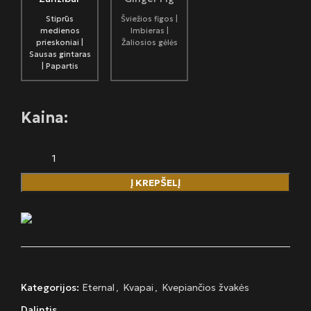
Stiprūs
Šviežios figos |
medienos
Imbieras |
prieskoniai |
Žaliosios gėlės
Sausas gintaras
| Papartis
Kaina:
Į KREPŠELĮ
Kategorijos:
Eternal
,
Kvapai
,
Kvepiančios žvakės
Dalintis