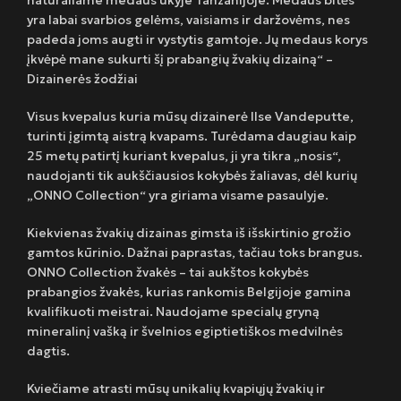
yra labai svarbios gelėms, vaisiams ir daržovėms, nes
padeda joms augti ir vystytis gamtoje. Jų medaus korys
įkvėpė mane sukurti šį prabangių žvakių dizainą“ –
Dizainerės žodžiai
Visus kvepalus kuria mūsų dizainerė Ilse Vandeputte,
turinti įgimtą aistrą kvapams. Turėdama daugiau kaip
25 metų patirtį kuriant kvepalus, ji yra tikra „nosis“,
naudojanti tik aukščiausios kokybės žaliavas, dėl kurių
„ONNO Collection“ yra giriama visame pasaulyje.
Kiekvienas žvakių dizainas gimsta iš išskirtinio grožio
gamtos kūrinio. Dažnai paprastas, tačiau toks brangus.
ONNO Collection žvakės – tai aukštos kokybės
prabangios žvakės, kurias rankomis Belgijoje gamina
kvalifikuoti meistrai. Naudojame specialų gryną
mineralinį vašką ir švelnios egiptietiškos medvilnės
dagtis.
Kviečiame atrasti mūsų unikalių kvapiųjų žvakių ir