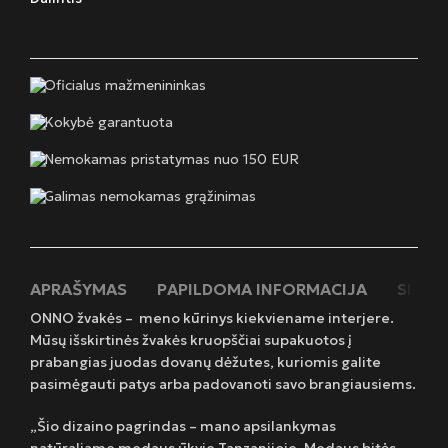
Oficialus mažmenininkas
Kokybė garantuota
Nemokamas pristatymas nuo 150 EUR
Galimas nemokamas grąžinimas
APRAŠYMAS
PAPILDOMA INFORMACIJA
SIUNT
ONNO žvakės – meno kūrinys kiekviename interjere.
Mūsų išskirtinės žvakės kruopščiai supakuotos į
prabangias juodas dovanų dėžutes, kuriomis galite
pasimėgauti patys arba padovanoti savo brangiausiems.
„Šio dizaino pagrindas – mano apsilankymas
natūraliame medaus ūkyje Tanzanijoje. Medaus bitės