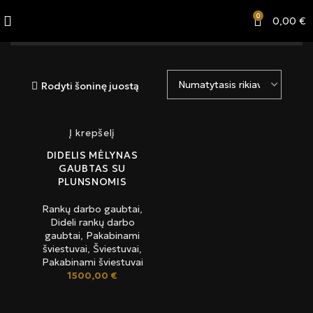
0
0,00
€
Kategorijos
Rodyti šoninę juostą
Į krepšelį
DIDELIS MĖLYNAS
GAUBTAS SU
PLUNSNOMIS
Rankų darbo gaubtai
,
Dideli rankų darbo
gaubtai
,
Pakabinami
šviestuvai
,
Šviestuvai
,
Pakabinami šviestuvai
1500,00
€