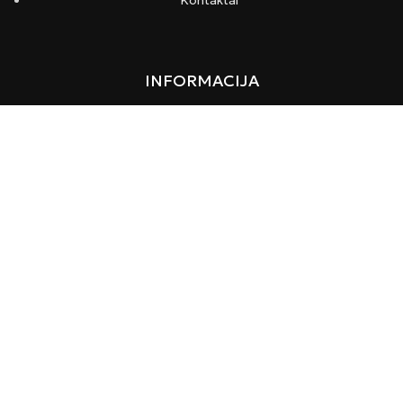
INFORMACIJA
Pristatymas ir apmokėjimas
Privatumo politika
Taisyklės ir sąlygos
KONTAKTAI
Turite klausimų? Susisiekite
+370 (699) 17501