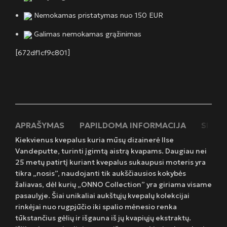
Nemokamas pristatymas nuo 150 EUR
Galimas nemokamas grąžinimas
[672df1cf9c801]
APRAŠYMAS
PAPILDOMA INFORMACIJA
SIUNT
Kiekvienus kvepalus kuria mūsų dizainerė Ilse
Vandeputte, turinti įgimtą aistrą kvapams. Daugiau nei
25 metų patirtį kuriant kvepalus sukaupusi moteris yra
tikra „nosis”, naudojanti tik aukščiausios kokybės
žaliavas, dėl kurių „ONNO Collection” yra giriama visame
pasaulyje. Šiai unikaliai aukštųjų kvepalų kolekcijai
rinkėjai nuo rugpjūčio iki spalio mėnesio renka
tūkstančius gėlių ir išgauna iš jų kvapiųjų ekstraktų.