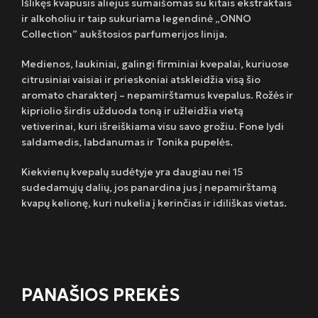
Išlikęs kvapusis aliejus sumaišomas su kitais ekstraktais
ir alkoholiu ir taip sukuriama legendinė „ONNO
Collection” aukštosios parfumerijos linija.
Medienos, laukiniai, galingi firminiai kvepalai, kuriuose
citrusiniai vaisiai ir prieskoniai atskleidžia visą šio
aromato charakterį – nepamirštamus kvepalus. Rožės ir
kipriolio širdis užduoda toną ir užleidžia vietą
vetiverinai, kuri išreiškiama visu savo grožiu. Fone lydi
saldamedis, labdanumas ir Tonika pupelės.
Kiekvienų kvepalų sudėtyje yra daugiau nei 15
sudedamųjų dalių, jos panardina jus į nepamirštamą
kvapų kelionę, kuri nukelia į kerinčias ir idiliškas vietas.
PANAŠIOS PREKĖS