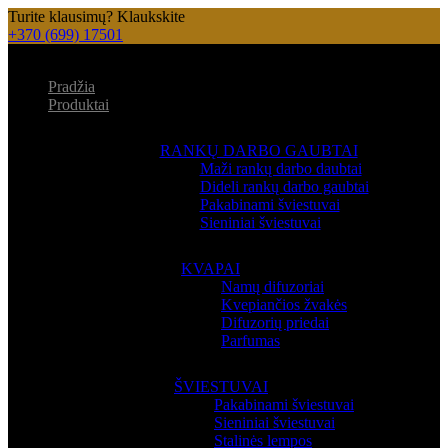
Turite klausimų? Klaukskite
+370 (699) 17501
Pradžia
Produktai
RANKŲ DARBO GAUBTAI
Maži rankų darbo daubtai
Dideli rankų darbo gaubtai
Pakabinami šviestuvai
Sieniniai šviestuvai
KVAPAI
Namų difuzoriai
Kvepiančios žvakės
Difuzorių priedai
Parfumas
ŠVIESTUVAI
Pakabinami šviestuvai
Sieniniai šviestuvai
Stalinės lempos