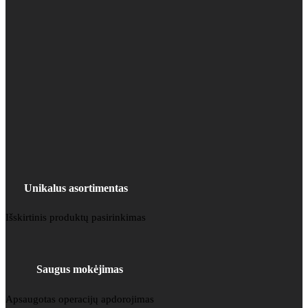
Unikalus asortimentas
Išskirtinis produktų pasirinkimas
Saugus mokėjimas
Apsaugotas operacijų apdorojimas