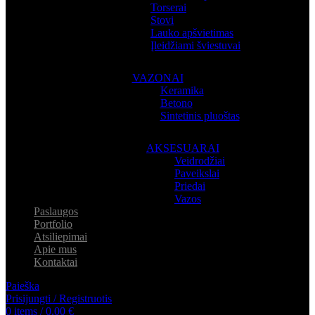
Torserai
Stovi
Lauko apšvietimas
Įleidžiami šviestuvai
VAZONAI
Keramika
Betono
Sintetinis pluoštas
AKSESUARAI
Veidrodžiai
Paveikslai
Priedai
Vazos
Paslaugos
Portfolio
Atsiliepimai
Apie mus
Kontaktai
Paieška
Prisijungti / Registruotis
0
items
/
0,00
€