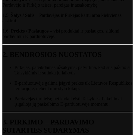
Pardavėjo
ir
Pirkėjo
teises,
pareigas
ir
atsakomybę.
1.5.
Šalys /
Šalis
–
Pardavėjas
ir
Pirkėjas
kartu
arba
kiekvienas
atskirai.
1.6.
Prekės /
Paslaugos
–
visi
produktai
ir
paslaugos,
siūlomi
pardavimui
E-
parduotuvėje.
2.
BENDROSIOS
NUOSTATOS
Pirkėjas,
pateikdamas
užsakymą,
patvirtina,
kad
susipažino
su
Taisyklėmis
ir
sutinka
jų
laikytis.
E-
parduotuvėje
galima
įsigyti
prekes
tik
Lietuvos
Respublikos
teritorijoje,
nebent
nurodyta
kitaip.
Pardavėjas
turi
teisę
bet
kada
keisti
Taisykles.
Pakeitimai
įsigalioja
jų
paskelbimo
E-
parduotuvėje
momentu.
3.
PIRKIMO –
PARDAVIMO
SUTARTIES
SUDARYMAS