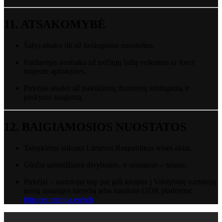
11.
ATSAKOMYBĖ
Šalys
atsako
tik
už
tiesioginius
nuostolius.
Pardavėjas
neatsako
už
trečiųjų
šalių
veiksmus
ar
force
majeure
aplinkybes.
Pirkėjas
atsako
už
pateikiamų
duomenų
teisingumą
ir
paskyros
saugumą.
12.
BAIGIAMOSIOS
NUOSTATOS
Taisyklėms
taikomi
Lietuvos
Respublikos
teisės
aktai.
Ginčai
sprendžiami
derybomis,
o
nesutarus –
teisme.
Pirkėjai –
vartotojai
taip
pat
gali
kreiptis
į
Valstybinę
vartotojų
teisių
apsaugos
tarnybą
arba
naudotis
ODR
platforma:
http://
ec.
europa.
eu/
odr
.