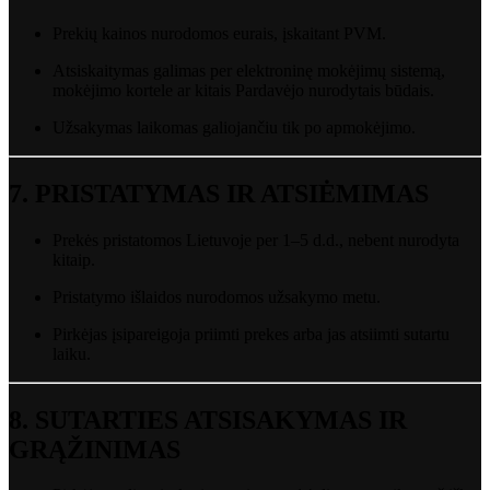
Prekių
kainos
nurodomos
eurais,
įskaitant
PVM.
Atsiskaitymas
galimas
per
elektroninę
mokėjimų
sistemą,
mokėjimo
kortele
ar
kitais
Pardavėjo
nurodytais
būdais.
Užsakymas
laikomas
galiojančiu
tik
po
apmokėjimo.
7.
PRISTATYMAS
IR
ATSIĖMIMAS
Prekės
pristatomos
Lietuvoje
per
1–
5
d.
d.,
nebent
nurodyta
kitaip.
Pristatymo
išlaidos
nurodomos
užsakymo
metu.
Pirkėjas
įsipareigoja
priimti
prekes
arba
jas
atsiimti
sutartu
laiku.
8.
SUTARTIES
ATSISAKYMAS
IR
GRĄŽINIMAS