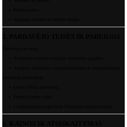
Sumokėti
už
prekes.
Priimti
prekes.
Naudotis
svetaine
tik
teisėtais
tikslais.
5.
PARDAVĖJO
TEISĖS
IR
PAREIGOS
Pardavėjas
turi
teisę:
Sustabdyti
svetainės
veiklą
be
išankstinio
įspėjimo.
Anuliuoti
užsakymus
esant
pažeidimams
ar
neapmokėjimui.
Pardavėjas
įsipareigoja:
Gerbti
Pirkėjo
privatumą.
Pristatyti
prekes
laiku.
Grąžinti
pinigus
pagal
šiose
Taisyklėse
nustatytą
tvarką.
6.
KAINOS
IR
ATSISKAITYMAS