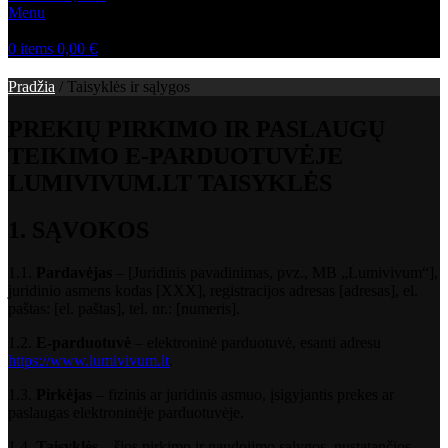
Menu
0
items
0,00
€
Pradžia
/
Taisyklės ir sąlygos
PREKIŲ
PIRKIMO
IR
PASLAUGŲ
TEIKIMO
E-
PARDUOTUVĖJE
LUMIVIVUM.
LT
TAISYKLĖS
1.
SĄVOKOS
1.1.
Pardavėjas
– [
Juridinis
pavadinimas,
pvz.,
MB „
Lumivivum“],
juridinio
asmens
kodas [
XXX],
registracijos
adresas [
adresas],
el.
paštas: [
el.
paštas],
tel.
nr.: [
numeris].
1.2.
E-
parduotuvė
–
elektroninė
parduotuvė,
esanti
adresu
https://
www.
lumivivum.
lt
.
1.3.
Pirkėjas
–
fizinis
ar
juridinis
asmuo,
įsigyjantis
prekes
ar
paslaugas
elektroninėje
parduotuvėje.
1.4.
Taisyklės
–
šios
pirkimo
ir
naudojimo
sąlygos,
nustatančios