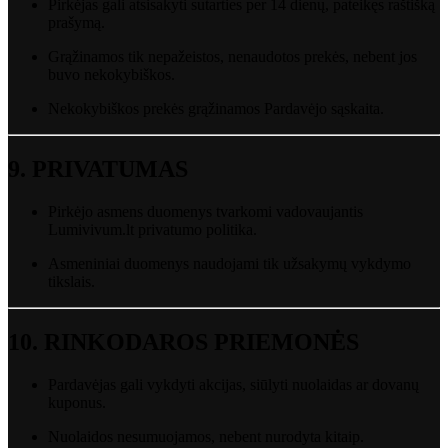
Pirkėjas
gali
atsisakyti
sutarties
per
14
dienų,
pateikęs
raštišką
prašymą.
Grąžinamos
tik
nepažeistos,
nenaudotos
prekės,
nebent
jos
buvo
nekokybiškos.
Nekokybiškos
prekės
grąžinamos
Pardavėjo
sąskaita.
9.
PRIVATUMAS
Pirkėjo
asmens
duomenys
tvarkomi
vadovaujantis
Lumivivum.
lt
privatumo
politika
.
Asmeniniai
duomenys
naudojami
tik
užsakymų
vykdymo
tikslais.
10.
RINKODAROS
PRIEMONĖS
Pardavėjas
gali
vykdyti
akcijas,
siūlyti
nuolaidas
ar
dovanų
kuponus.
Nuolaidos
nesumuojamos,
nebent
nurodyta
kitaip.