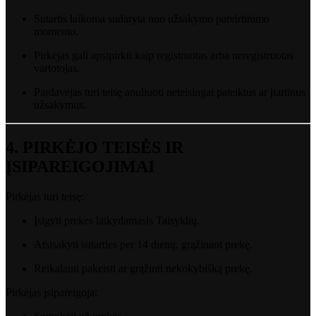
Sutartis
laikoma
sudaryta
nuo
užsakymo
patvirtinimo
momento.
Pirkėjas
gali
apsipirkti
kaip
registruotas
arba
neregistruotas
vartotojas.
Pardavėjas
turi
teisę
anuliuoti
neteisingai
pateiktus
ar
įtartinus
užsakymus.
4.
PIRKĖJO
TEISĖS
IR
ĮSIPAREIGOJIMAI
Pirkėjas
turi
teisę:
Įsigyti
prekes
laikydamasis
Taisyklių.
Atsisakyti
sutarties
per
14
dienų,
grąžinant
prekę.
Reikalauti
pakeisti
ar
grąžinti
nekokybišką
prekę.
Pirkėjas
įsipareigoja: