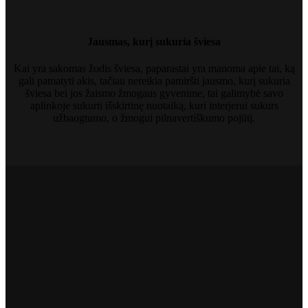
Jausmas, kurį sukuria šviesa
Kai yra sakomas žodis šviesa, paparastai yra manoma apie tai, ką
gali pamatyti akis, tačiau nereikia pamiršti jausmo, kurį sukuria
šviesa bei jos žaismo žmogaus gyvenime, tai galimybė savo
aplinkoje sukurti išskirtinę nuotaiką, kuri interjerui sukurs
užbaogtumo, o žmogui pilnavertiškumo pojūtį.