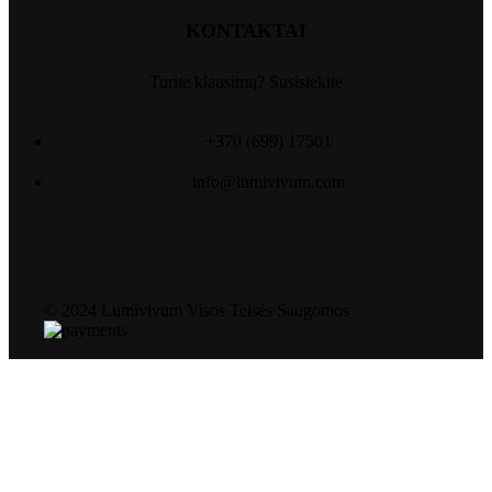
KONTAKTAI
Turite klausimų? Susisiekite
+370 (699) 17501
info@lumivivum.com
© 2024 Lumivivum Visos Teisės Saugomos
Paieška
Pradžia
Paslaugos
Produktai
Apie mus
Kontaktai