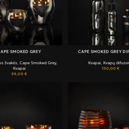
CAPE SMOKED GREY
CAPE SMOKED GREY DI
os žvakės
,
Cape Smoked Grey
,
Kvapai
,
Kvapų difuzor
Kvapai
130,00
€
99,00
€