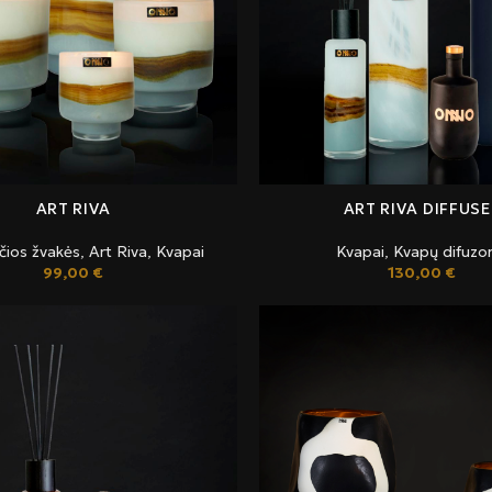
ART RIVA
ART RIVA DIFFUSE
čios žvakės
,
Art Riva
,
Kvapai
Kvapai
,
Kvapų difuzor
99,00
€
130,00
€