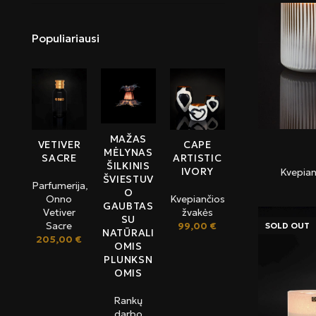
Populiariausi
MAŽAS
CAPE
VETIVER
MĖLYNAS
ARTISTIC
SACRE
ŠILKINIS
IVORY
Kvepian
ŠVIESTUV
Parfumerija
,
O
Kvepiančios
Onno
GAUBTAS
žvakės
Vetiver
SU
99,00
€
Sacre
SOLD OUT
NATŪRALI
205,00
€
OMIS
PLUNKSN
OMIS
Rankų
darbo