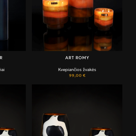
R
ART ROMY
iai
Kvepiančios žvakės
99,00
€