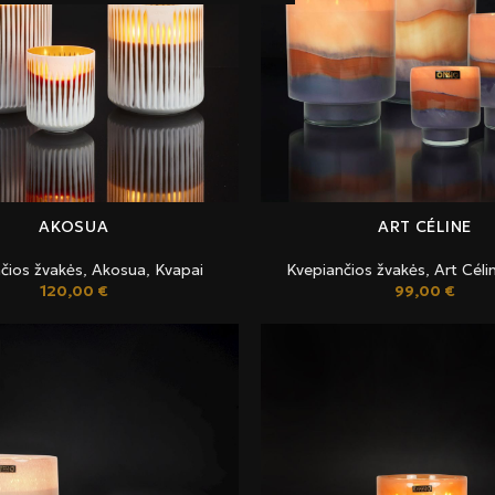
AKOSUA
ART CÉLINE
čios žvakės
,
Akosua
,
Kvapai
Kvepiančios žvakės
,
Art Céli
120,00
€
99,00
€