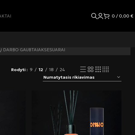
AKTAI
0
/
0,00
€
Ų DARBO GAUBTAI
AKSESUARAI
Rodyti
9
12
18
24