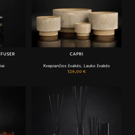
FFUSER
CAPRI
iai
Kvepiančios žvakės
,
Lauko žvakės
129,00
€