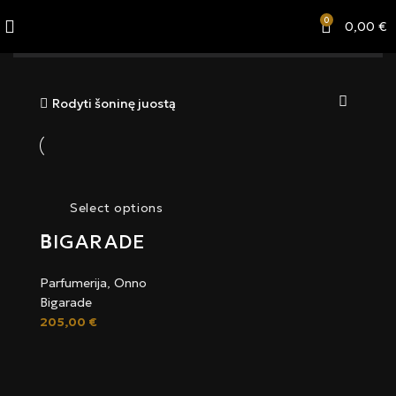
0
0,00
€
Kategorijos
Rodyti šoninę juostą
Select options
BIGARADE
Parfumerija
,
Onno
Bigarade
205,00
€