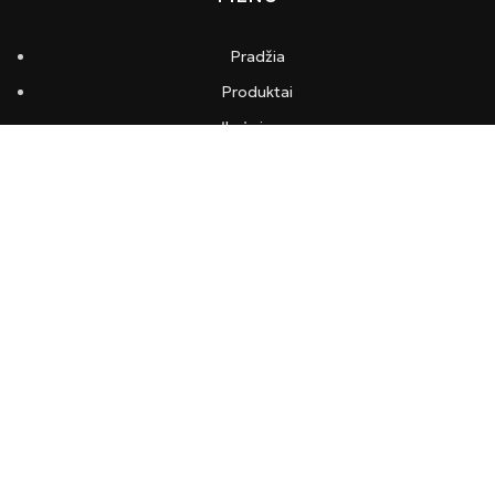
Pradžia
Produktai
Įkvėpimas
Apie mus
Kontaktai
INFORMACIJA
Pristatymas ir apmokėjimas
Privatumo politika
Taisyklės ir sąlygos