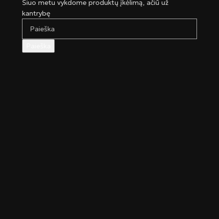
Šiuo metu vykdome produktų įkėlimą, ačiū už
kantrybę
Paieška