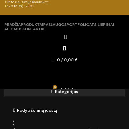
Turite klausimų? Klaukskite
+370 (699) 17501
PRADŽIA
PRODUKTAI
PASLAUGOS
PORTFOLIO
ATSILIEPIMAI
APIE MUS
KONTAKTAI
0
/
0,00
€
0
0,00
€
Kategorijos
Rodyti šoninę juostą