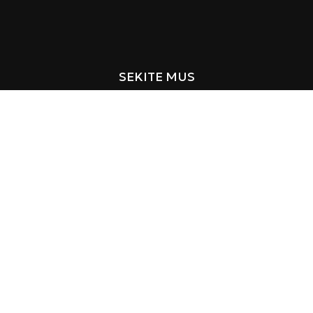
SEKITE MUS
MENU
Pradžia
Produktai
Įkvėpimas
Apie mus
Kontaktai