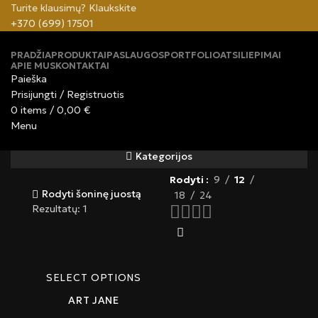
Turite klausimų? Klaukskite
+370 (699) 17501
PRADŽIA
PRODUKTAI
PASLAUGOS
PORTFOLIO
ATSILIEPIMAI
APIE MUS
KONTAKTAI
Paieška
Prisijungti / Registruotis
0
items
/
0,00
€
Menu
Kategorijos
0
items
0,00
€
Rodyti
9
12
Rodyti šoninę juostą
18
24
Rezultatų: 1
SELECT OPTIONS
ART JANE