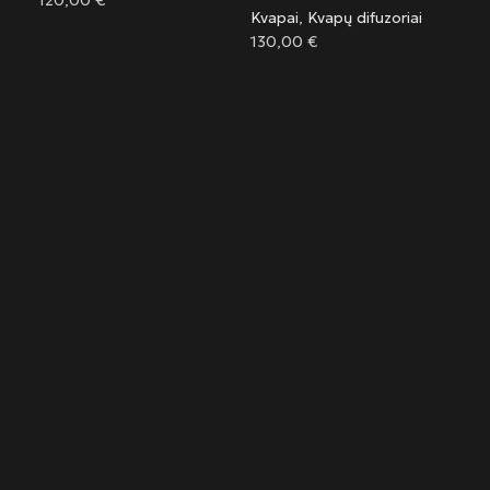
Kvapai
,
Kvapų difuzoriai
130,00
€
C
D
Kva
135