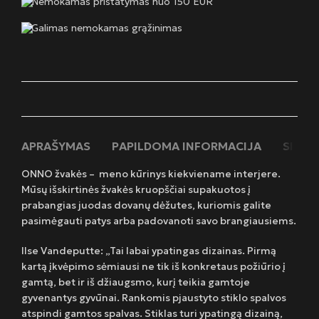
Nemokamas pristatymas nuo 150 EUR
Galimas nemokamas grąžinimas
APRAŠYMAS
PAPILDOMA INFORMACIJA
SIUNT
ONNO žvakės – meno kūrinys kiekviename interjere.
Mūsų išskirtinės žvakės kruopščiai supakuotos į
prabangias juodas dovanų dėžutes, kuriomis galite
pasimėgauti patys arba padovanoti savo brangiausiems.
Ilse Vandeputte: „Tai labai ypatingas dizainas. Pirmą
kartą įkvėpimo sėmiausi ne tik iš konkretaus požiūrio į
gamtą, bet ir iš džiaugsmo, kurį teikia gamtoje
gyvenantys gyvūnai. Rankomis pjaustyto stiklo spalvos
atspindi gamtos spalvas. Stiklas turi ypatingą dizainą,