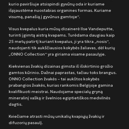
kurio paviršiuje atsispindi gyvūnų oda ir kuriame
išpjaustėme nuostabias organines formas. Kuriame
visumą, panašią į gyvūnus gamtoje“.
Visus kvepalus kuria mūsų dizainerė Ilse Vandeputte,
turinti įgimtą aistrą kvapams. Turėdama daugiau kaip
25 metų patirtį kuriant kvepalus, ji yra tikra „nosis“,
naudojanti tik aukščiausios kokybės žaliavas, dėl kurių
„ONNO Collection“ yra giriama visame pasaulyje.
Kiekvienas žvakių dizainas gimsta iš išskirtinio grožio
gamtos kūrinio. Dažnai paprastas, tačiau toks brangus.
ONNO Collection žvakės – tai aukštos kokybės
prabangios žvakės, kurias rankomis Belgijoje gamina
kvalifikuoti meistrai. Naudojame specialų gryną
mineralinį vašką ir švelnios egiptietiškos medvilnės
dagtis.
Kviečiame atrasti mūsų unikalių kvapiųjų žvakių ir
difuzorių pasaulį.