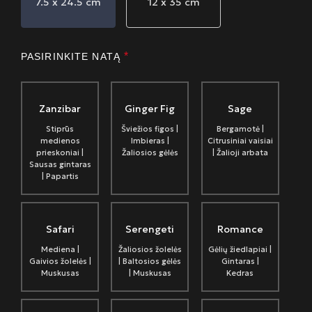
7.5 x 24.5 cm
12 x 35 cm
*
PASIRINKITE NATĄ
Zanzibar
Ginger Fig
Sage
Stiprūs
Šviežios figos |
Bergamotė |
medienos
Imbieras |
Citrusiniai vaisiai
prieskoniai |
Žaliosios gėlės
| Žalioji arbata
Sausas gintaras
| Papartis
Safari
Serengeti
Romance
Mediena |
Žaliosios žolelės
Gėlių žiedlapiai |
Gaivios žolelės |
| Baltosios gėlės
Gintaras |
Muskusas
| Muskusas
Kedras