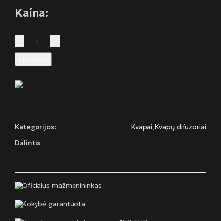
Kaina:
produkto
Į krepšelį
kiekis:
Nature
Brown
Diffuser
Kategorijos:
Kvapai
,
Kvapų difuzoriai
Dalintis
Oficialus mažmenininkas
Kokybė garantuota