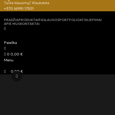
0
Turite klausimų? Klaukskite
+370 (699) 17501
PRADŽIA
PRODUKTAI
PASLAUGOS
PORTFOLIO
ATSILIEPIMAI
APIE MUS
KONTAKTAI
Paieška
0
0,00
€
Menu
0,00
€
Click to enlarge