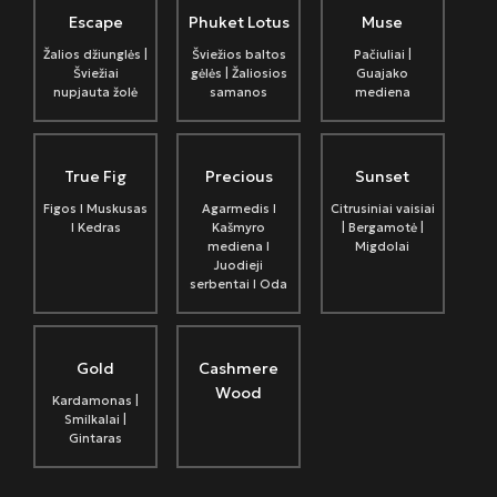
Escape
Phuket Lotus
Muse
Žalios džiunglės |
Šviežios baltos
Pačiuliai |
Šviežiai
gėlės | Žaliosios
Guajako
nupjauta žolė
samanos
mediena
True Fig
Precious
Sunset
Figos I Muskusas
Agarmedis I
Citrusiniai vaisiai
I Kedras
Kašmyro
| Bergamotė |
mediena I
Migdolai
Juodieji
serbentai I Oda
Gold
Cashmere
Wood
Kardamonas |
Smilkalai |
Gintaras