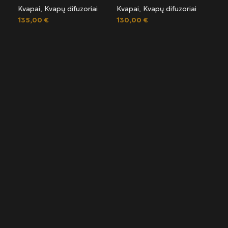
Kvapai
,
Kvapų difuzoriai
Kvapai
,
Kvapų difuzoriai
135,00
€
130,00
€
Sel
E
Kve
Ete
119