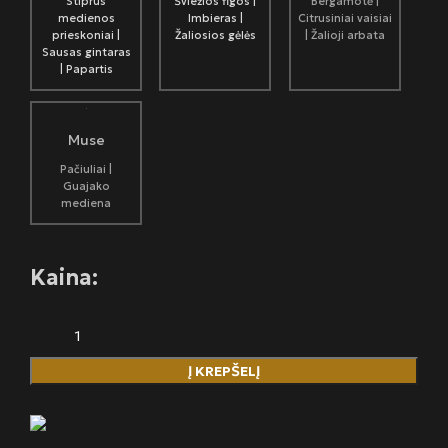
Stiprūs
Šviežios figos |
Bergamotė |
medienos
Imbieras |
Citrusiniai vaisiai
prieskoniai |
Žaliosios gėlės
| Žalioji arbata
Sausas gintaras
| Papartis
Muse
Pačiuliai |
Guajako
mediena
Kaina:
Į KREPŠELĮ