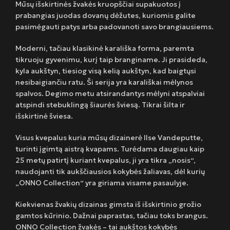
Mūsų išskirtinės žvakės kruopščiai supakuotos į
prabangias juodas dovanų dėžutes, kuriomis galite
pasimėgauti patys arba padovanoti savo brangiausiems.
Moderni, tačiau klasikinė karališka forma, paremta
tikruoju gyvenimu, kurį taip branginame. Ji prasideda,
kyla aukštyn, tiesiog visą kelią aukštyn, kad baigtųsi
nesibaigiančiu ratu. Ši serija yra karališkai mėlynos
spalvos. Degimo metu atsirandantys mėlyni atspalviai
atspindi stebuklingą šiaurės šviesą. Tikrai šilta ir
išskirtinė šviesa.
Visus kvepalus kuria mūsų dizainerė Ilse Vandeputte,
turinti įgimtą aistrą kvapams. Turėdama daugiau kaip
25 metų patirtį kuriant kvepalus, ji yra tikra „nosis“,
naudojanti tik aukščiausios kokybės žaliavas, dėl kurių
„ONNO Collection“ yra giriama visame pasaulyje.
Kiekvienas žvakių dizainas gimsta iš išskirtinio grožio
gamtos kūrinio. Dažnai paprastas, tačiau toks brangus.
ONNO Collection žvakės – tai aukštos kokybės