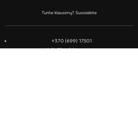
Turite klausimų? Susisiekite
+370 (699) 17501
info@lumivivum.com
© 2024 Lumivivum Visos Teisės Saugomos
Prenumeruokite ir gaukite nemokamą
pristatymą visoje Lietuvoje