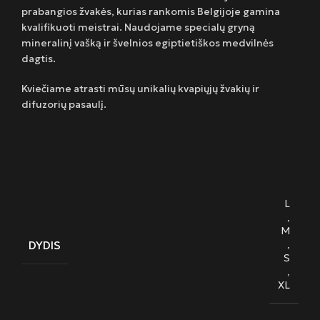
prabangios žvakės, kurias rankomis Belgijoje gamina
kvalifikuoti meistrai. Naudojame specialų gryną
mineralinį vašką ir švelnios egiptietiškos medvilnės
dagtis.
Kviečiame atrasti mūsų unikalių kvapiųjų žvakių ir
difuzorių pasaulį.
L
,
M
DYDIS
,
S
,
XL