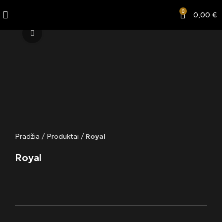
0
0,00
€
Click to enlarge
Pradžia
/
Produktai
/
Royal
Royal