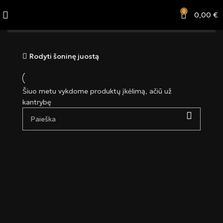
0
0,00
€
Kategorijos
Rodyti šoninę juostą
Šiuo metu vykdome produktų įkėlimą, ačiū už
kantrybę