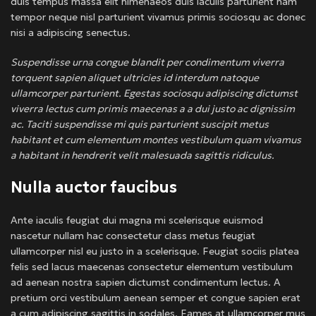
duis tempus massa elit himenaeos duis iaculis parturient nam
a
tempor neque nisl parturient vivamus primis sociosqu ac donec
i
nisi a adipiscing senectus.
l
Suspendisse urna congue blandit per condimentum viverra
torquent sapien aliquet ultricies id interdum natoque
ullamcorper parturient. Egestas sociosqu adipiscing dictumst
viverra lectus cum primis maecenas a a dui justo ac dignissim
ac. Taciti suspendisse mi quis parturient suscipit metus
habitant et cum elementum montes vestibulum quam vivamus
a habitant in hendrerit velit malesuada sagittis ridiculus.
Nulla auctor faucibus
Ante iaculis feugiat dui magna mi scelerisque euismod
nascetur nullam hac consectetur class metus feugiat
ullamcorper nisl eu justo in a scelerisque. Feugiat sociis platea
felis sed lacus maecenas consectetur elementum vestibulum
ad aenean nostra sapien dictumst condimentum lectus. A
pretium orci vestibulum aenean semper et congue sapien erat
a cum adipiscing sagittis in sodales. Fames at ullamcorper mus