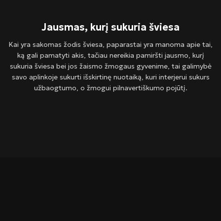
Jausmas, kurį sukuria šviesa
Kai yra sakomas žodis šviesa, paparastai yra manoma apie tai,
ką gali pamatyti akis, tačiau nereikia pamiršti jausmo, kurį
sukuria šviesa bei jos žaismo žmogaus gyvenime, tai galimybė
savo aplinkoje sukurti išskirtinę nuotaiką, kuri interjerui sukurs
užbaogtumo, o žmogui pilnavertiškumo pojūtį.