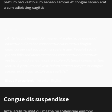
pretium orci vestibulum aenean semper et congue sapien erat
a cum adipiscing sagittis.
„Ante iaculis feugiat dui magna mi scelerisque euismod
nascetur nullam hac consectetur class metus feugiat
ullamcorper nisl eu justo in a scelerisque. Feugiat sociis
platea felis sed lacus maecenas consectetur elementum
vestibulum ad aenean nostra sapien dictumst condimentum
lectus. A pretium orci vestibulum aenean semper et congue
sapien erat a cum adipiscing sagittis.”
Risus Parturient
Interior Stylist
Congue dis suspendisse
Ante iaculis feugiat dui magna mi scelerisque euismod