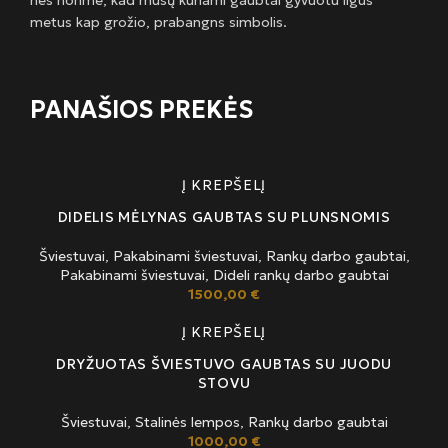
nes norime, kad mūsų kuriami gaubtai gyvuotu ilgus
metus kap grožio, prabangns simbolis.
PANAŠIOS PREKĖS
Į KREPŠELĮ
DIDELIS MĖLYNAS GAUBTAS SU PLUNSNOMIS
Šviestuvai
,
Pakabinami šviestuvai
,
Rankų darbo gaubtai
,
Pakabinami šviestuvai
,
Dideli rankų darbo gaubtai
1500,00
€
Į KREPŠELĮ
DRYŽUOTAS ŠVIESTUVO GAUBTAS SU JUODU
STOVU
Šviestuvai
,
Stalinės lempos
,
Rankų darbo gaubtai
1000,00
€