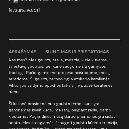
[672df1cf9c801]
APRAŠYMAS
SIUNTIMAS IR PRISTATYMAS
Kas mes? Mes gaubtų ateljé, mes tie, kurie kuriame
šviestuvų gaubtus, tie, kurie saugome šią gamybos
tradiciją. Pačio gaminimo proceso neišradome, mes jį
atradome. Ši gaubtų technologija atsirado karalienės
Viktorijos valdymo epochos laikais, jie puošė karalienės
rūmus.
Ši kelionė prasideda nuo gaubto rėmo, kuris yra
gaminamas kvalifikuotų meistrų, baigiant rankų darbo
klostėmis. Pagrindinės mūsų darbo priemonės yra siūlas ir
adata. Mes stengiamės išsaugoti gaubtų kūrimo tradiciją,