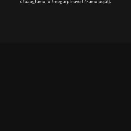
užbaogtumo, o žmogui pilnavertiškumo pojūtį.