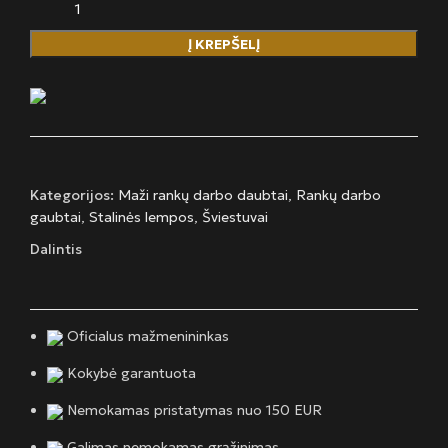
Į KREPŠELĮ
Kategorijos:
Maži rankų darbo daubtai
,
Rankų darbo
gaubtai
,
Stalinės lempos
,
Šviestuvai
Dalintis
Oficialus mažmenininkas
Kokybė garantuota
Nemokamas pristatymas nuo 150 EUR
Galimas nemokamas grąžinimas