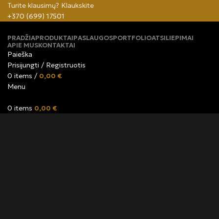
Turite klausimų? Klaukskite
+370 (699) 17501
PRADŽIA
PRODUKTAI
PASLAUGOS
PORTFOLIO
ATSILIEPIMAI
APIE MUS
KONTAKTAI
Paieška
Prisijungti / Registruotis
0
items
/
0,00
€
Menu
0
items
0,00
€