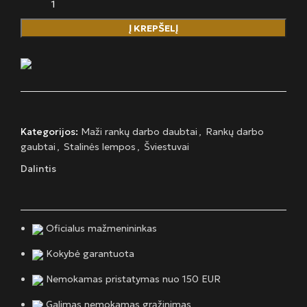
Į KREPŠELĮ
Kategorijos:
Maži rankų darbo daubtai
,
Rankų darbo
gaubtai
,
Stalinės lempos
,
Šviestuvai
Dalintis
Oficialus mažmenininkas
Kokybė garantuota
Nemokamas pristatymas nuo 150 EUR
Galimas nemokamas grąžinimas