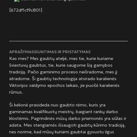
[672df1cf9c801]
APRAŠYMAS
SIUNTIMAS IR PRISTATYMAS
Kas mes? Mes gaubtų ateljé, mes tie, kurie kuriame
šviestuvų gaubtus, tie, kurie saugome šią gamybos
tradiciją. Pačio gaminimo proceso neišradome, mes jį
atradome. Ši gaubtų technologija atsirado karalienės
Viktorijos valdymo epochos laikais, jie puošė karalienės
rūmus.
Ši kelionė prasideda nuo gaubto rėmo, kuris yra
gaminamas kvalifikuotų meistrų, baigiant rankų darbo
klostėmis. Pagrindinės mūsų darbo priemonės yra siūlas ir
adata. Mes stengiamės išsaugoti gaubtų kūrimo tradiciją,
nes norime, kad mūsų kuriami gaubtai gyvuotu ilgus