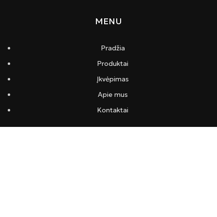
MENU
Pradžia
Produktai
Įkvėpimas
Apie mus
Kontaktai
INFORMACIJA
Pristatymas ir apmokėjimas
Privatumo politika
Taisyklės ir sąlygos