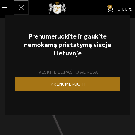
0
0,00
€
Prenumeruokite ir gaukite
nemokamą pristatymą visoje
Lietuvoje
E
E
*
m
m
*
a
a
*
PRENUMERUOTI
i
i
l
l
*