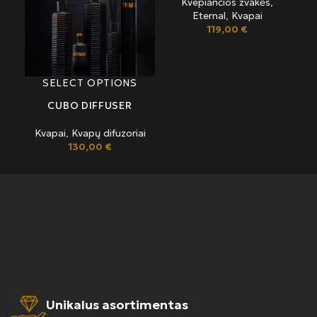
Kvepiančios žvakės
,
Eternal
,
Kvapai
119,00
€
SELECT OPTIONS
CUBO DIFFUSER
Kvapai
,
Kvapų difuzoriai
K
130,00
€
Unikalus asortimentas