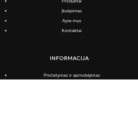
Produktai
Įkvėpimas
Apie mus
Kontaktai
INFORMACIJA
Pristatymas ir apmokėjimas
Privatumo politika
Taisyklės ir sąlygos
KONTAKTAI