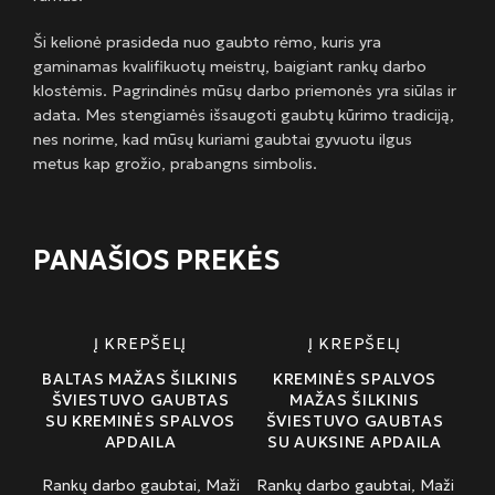
Ši kelionė prasideda nuo gaubto rėmo, kuris yra
gaminamas kvalifikuotų meistrų, baigiant rankų darbo
klostėmis. Pagrindinės mūsų darbo priemonės yra siūlas ir
adata. Mes stengiamės išsaugoti gaubtų kūrimo tradiciją,
nes norime, kad mūsų kuriami gaubtai gyvuotu ilgus
metus kap grožio, prabangns simbolis.
PANAŠIOS PREKĖS
Į KREPŠELĮ
Į KREPŠELĮ
BALTAS MAŽAS ŠILKINIS
KREMINĖS SPALVOS
ŠVIESTUVO GAUBTAS
MAŽAS ŠILKINIS
SU KREMINĖS SPALVOS
ŠVIESTUVO GAUBTAS
APDAILA
SU AUKSINE APDAILA
Rankų darbo gaubtai
,
Maži
Rankų darbo gaubtai
,
Maži