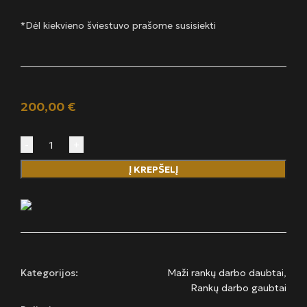
*Dėl kiekvieno šviestuvo prašome susisiekti
200,00
€
produkto
Į KREPŠELĮ
kiekis:
Bordo
spalvos
gaubtelis
Kategorijos:
Maži rankų darbo daubtai
,
Rankų darbo gaubtai