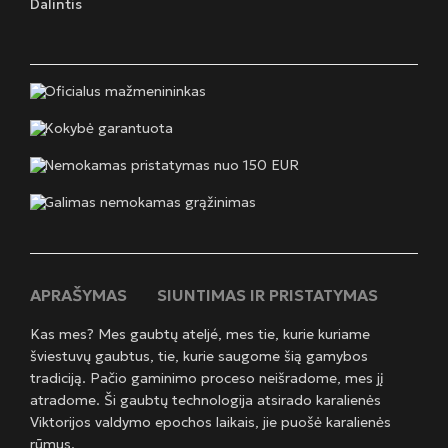
Dalintis
Oficialus mažmenininkas
Kokybė garantuota
Nemokamas pristatymas nuo 150 EUR
Galimas nemokamas grąžinimas
APRAŠYMAS
SIUNTIMAS IR PRISTATYMAS
Kas mes? Mes gaubtų ateljé, mes tie, kurie kuriame
šviestuvų gaubtus, tie, kurie saugome šią gamybos
tradiciją. Pačio gaminimo proceso neišradome, mes jį
atradome. Ši gaubtų technologija atsirado karalienės
Viktorijos valdymo epochos laikais, jie puošė karalienės
rūmus.