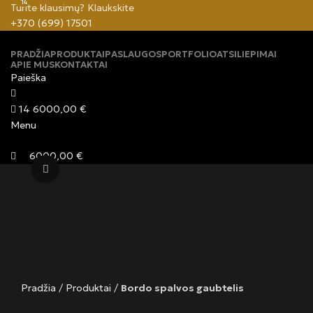
14
Turite klausimų? Klaukskite
+370 (699) 17501
PRADŽIA
PRODUKTAI
PASLAUGOS
PORTFOLIO
ATSILIEPIMAI
APIE MUS
KONTAKTAI
Paieška
14
6000,00
€
Menu
6000,00
€
Click to enlarge
Pradžia
/
Produktai
/
Bordo spalvos gaubtelis