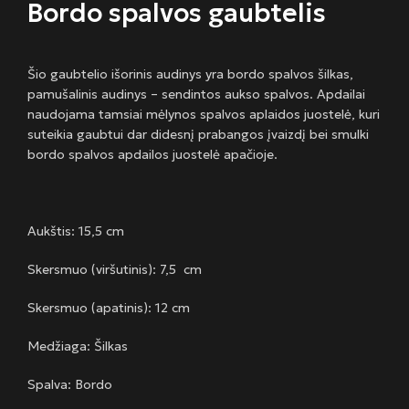
Bordo spalvos gaubtelis
Šio gaubtelio išorinis audinys yra bordo spalvos šilkas,
pamušalinis audinys – sendintos aukso spalvos. Apdailai
naudojama tamsiai mėlynos spalvos aplaidos juostelė, kuri
suteikia gaubtui dar didesnį prabangos įvaizdį bei smulki
bordo spalvos apdailos juostelė apačioje.
Aukštis: 15,5 cm
Skersmuo (viršutinis): 7,5 cm
Skersmuo (apatinis): 12 cm
Medžiaga: Šilkas
Spalva: Bordo