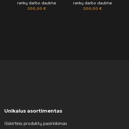
rankų darbo daubtai
rankų darbo daubtai
200,00
€
200,00
€
S
Ran
Unikalus asortimentas
Išskirtinis produktų pasirinkimas