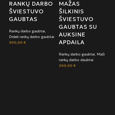
RANKŲ DARBO
MAŽAS
ŠVIESTUVO
ŠILKINIS
GAUBTAS
ŠVIESTUVO
GAUBTAS SU
Rankų darbo gaubtai
,
AUKSINE
Dideli rankų darbo gaubtai
APDAILA
500,00
€
Rankų darbo gaubtai
,
Maži
Į k
rankų darbo daubtai
200,00
€
M
ŠI
Š
G
M
A