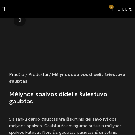
0
0,00
€
Click to enlarge
Pradžia
/
Produktai
/
Mėlynos spalvos didelis šviestuvo
gaubtas
Mėlynos spalvos didelis šviestuvo
gaubtas
Šis rankų darbo gaubtas yra išskirtinis dėl savo ryškios
mėlynos spalvos. Gaubtui žaismingumo suteikia mėlynos
spalvos kutosai. Nors šis gaubtas pasiūtas iš sintetinio