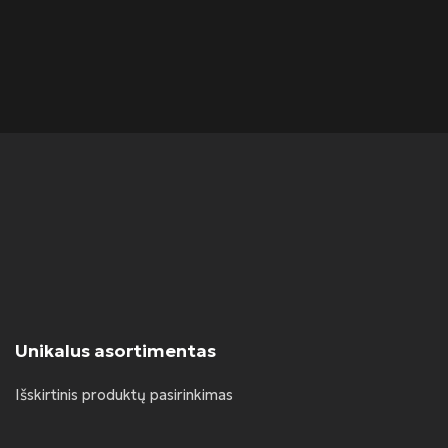
Ran
ran
20
Unikalus asortimentas
Išskirtinis produktų pasirinkimas