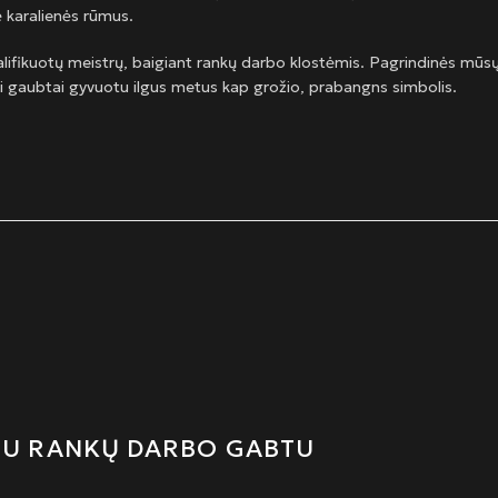
ė karalienės rūmus.
lifikuotų meistrų, baigiant rankų darbo klostėmis. Pagrindinės mūs
i gaubtai gyvuotu ilgus metus kap grožio, prabangns simbolis.
SIU RANKŲ DARBO GABTU