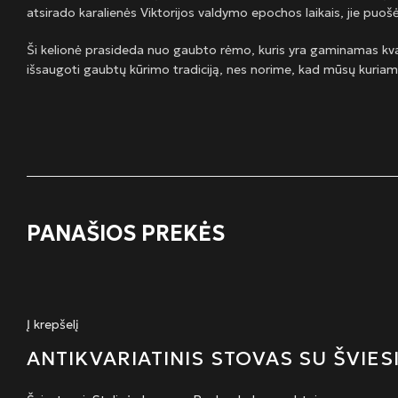
atsirado karalienės Viktorijos valdymo epochos laikais, jie puoš
Ši kelionė prasideda nuo gaubto rėmo, kuris yra gaminamas kva
išsaugoti gaubtų kūrimo tradiciją, nes norime, kad mūsų kuriam
PANAŠIOS PREKĖS
Į krepšelį
ANTIKVARIATINIS STOVAS SU ŠVIE