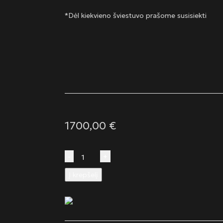
*Dėl kiekvieno šviestuvo prašome susisiekti
1700,00
€
produkto
Į krepšelį
kiekis:
Antikvariatinis
stovas
su