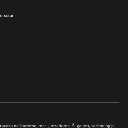
orserai
proceso neišradome, mes jį atradome. Ši gaubtų technologija