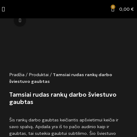
0
0,00
€
Click to enlarge
Pradžia
/
Produktai
/
Tamsiai rudas rankų darbo
šviestuvo gaubtas
Tamsiai rudas rankų darbo šviestuvo
gaubtas
Šis rankų darbo gaubtas keičiantis apšvietimui keičia ir
savo spalvą. Apdaila yra iš to pačio audinio kaip ir
gaubtas, tai suteikia gaubtui subtilimo. Šio šviestuvo