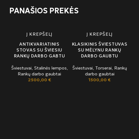
PANAŠIOS PREKĖS
Į KREPŠELĮ
Į KREPŠELĮ
ANTIKVARIATINIS
KLASIKINIS ŠVIESTUVAS
STOVAS SU ŠVIESIU
SU MĖLYNU RANKŲ
RANKŲ DARBO GABTU
DARBO GAUBTU
Šviestuvai
,
Stalinės lempos
,
Šviestuvai
,
Torserai
,
Rankų
Rankų darbo gaubtai
darbo gaubtai
2500,00
€
1500,00
€
S
Švi