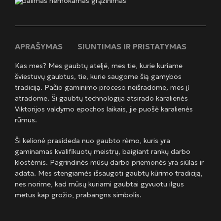
Galimas nemokamas grąžinimas
APRAŠYMAS
SIUNTIMAS IR PRISTATYMAS
Kas mes? Mes gaubtų ateljé, mes tie, kurie kuriame
šviestuvų gaubtus, tie, kurie saugome šią gamybos
tradiciją. Pačio gaminimo proceso neišradome, mes jį
atradome. Ši gaubtų technologija atsirado karalienės
Viktorijos valdymo epochos laikais, jie puošė karalienės
rūmus.
Ši kelionė prasideda nuo gaubto rėmo, kuris yra
gaminamas kvalifikuotų meistrų, baigiant rankų darbo
klostėmis. Pagrindinės mūsų darbo priemonės yra siūlas ir
adata. Mes stengiamės išsaugoti gaubtų kūrimo tradiciją,
nes norime, kad mūsų kuriami gaubtai gyvuotu ilgus
metus kap grožio, prabangns simbolis.