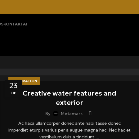
US
KONTAKTAI
DECORATION
23
Creative water features and
LIE
exterior
By
Metamark
Ac haca ullamcorper donec ante habi tasse donec
imperdiet eturpis varius per a augue magna hac. Nec hac et
vestibulum duis a tincidunt ...