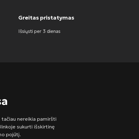
Greitas pristatymas
Išsiųsti per 3 dienas
sa
 tačiau nereikia pamiršti
nkoje sukurti išskirtinę
o pojūtį.