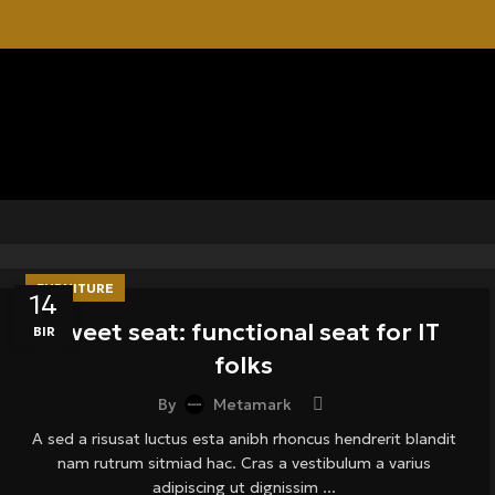
FURNITURE
14
Sweet seat: functional seat for IT
BIR
folks
By
Metamark
A sed a risusat luctus esta anibh rhoncus hendrerit blandit
nam rutrum sitmiad hac. Cras a vestibulum a varius
adipiscing ut dignissim ...