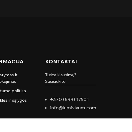
RMACIJA
KONTAKTAI
atymas ir
Turite klausimų?
kėjimas
Susisiekite
atumo politika
+370 (699) 17501
klės ir sąlygos
info@lumivivum.com