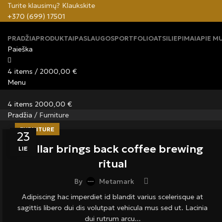
Turite klausimų? Klaukskite
+370 (699) 17501
PRADŽIA
PRODUKTAI
PASLAUGOS
PORTFOLIO
ATSILIEPIMAI
APIE M
Paieška
4
items
/
2000,00
€
Menu
4
items
2000,00
€
Pradžia
/
Furniture
FURNITURE
23
Collar brings back coffee brewing
LIE
ritual
By
Metamark
Adipiscing hac imperdiet id blandit varius scelerisque at
sagittis libero dui dis volutpat vehicula mus sed ut. Lacinia
dui rutrum arcu...