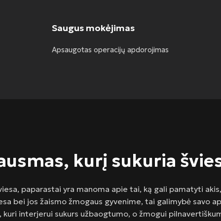
Saugus mokėjimas
Apsaugotas operacijų apdorojimas
ausmas, kurį sukuria švie
iesa, paparastai yra manoma apie tai, ką gali pamatyti akis,
iesa bei jos žaismo žmogaus gyvenime, tai galimybė savo apli
, kuri interjerui sukurs užbaogtumo, o žmogui pilnavertiškum