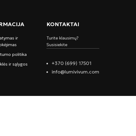
RMACIJA
KONTAKTAI
atymas ir
Turite klausimų?
kėjimas
Susisiekite
atumo politika
+370 (699) 17501
klės ir sąlygos
info@lumivivum.com