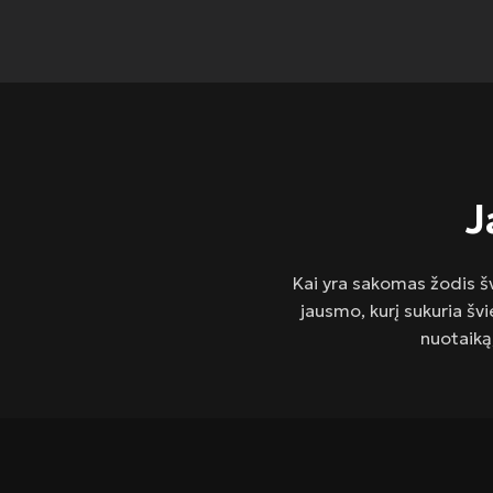
J
Kai yra sakomas žodis šv
jausmo, kurį sukuria šv
nuotaiką