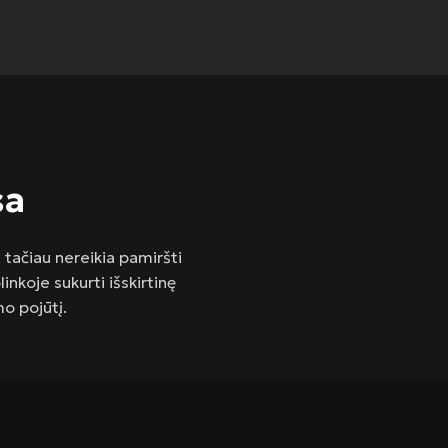
sa
 tačiau nereikia pamiršti
nkoje sukurti išskirtinę
o pojūtį.