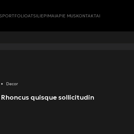
S
PORTFOLIO
ATSILIEPIMAI
APIE MUS
KONTAKTAI
Decor
Rhoncus quisque sollicitudin