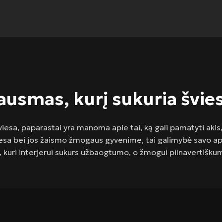
ausmas, kurį sukuria švie
iesa, paparastai yra manoma apie tai, ką gali pamatyti akis,
iesa bei jos žaismo žmogaus gyvenime, tai galimybė savo apli
, kuri interjerui sukurs užbaogtumo, o žmogui pilnavertiškum