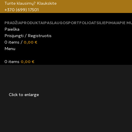
Turite klausimų? Klaukskite
+370 (699) 17501
PRADŽIA
PRODUKTAI
PASLAUGOS
PORTFOLIO
ATSILIEPIMAI
APIE M
Paieška
Prisijungti / Registruotis
0
items
/
0,00
€
Menu
0
items
0,00
€
Click to enlarge