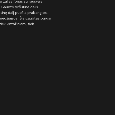
i žalias fonas su rausvais
 Gaubto viršutinė dalis
tinę dalį puošia prabangios,
s medžiagos. Šis gaubtas puikiai
iek vintažiniam, tiek