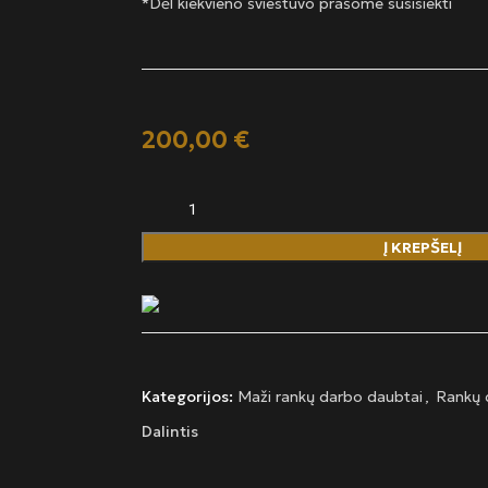
*Dėl kiekvieno šviestuvo prašome susisiekti
200,00
€
Į KREPŠELĮ
Kategorijos:
Maži rankų darbo daubtai
,
Rankų 
Dalintis