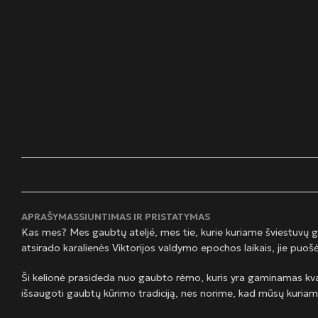
APRAŠYMAS
SIUNTIMAS IR PRISTATYMAS
Kas mes? Mes gaubtų ateljé, mes tie, kurie kuriame šviestuvų 
atsirado karalienės Viktorijos valdymo epochos laikais, jie puoš
Ši kelionė prasideda nuo gaubto rėmo, kuris yra gaminamas kva
išsaugoti gaubtų kūrimo tradiciją, nes norime, kad mūsų kuriam