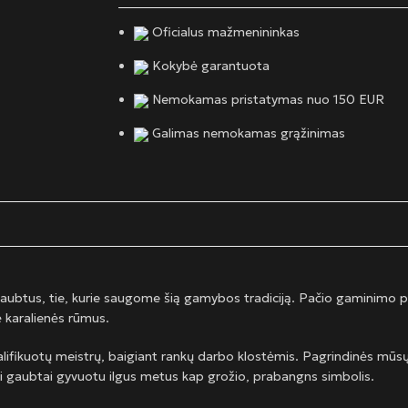
Oficialus mažmenininkas
Kokybė garantuota
Nemokamas pristatymas nuo 150 EUR
Galimas nemokamas grąžinimas
gaubtus, tie, kurie saugome šią gamybos tradiciją. Pačio gaminimo 
ė karalienės rūmus.
lifikuotų meistrų, baigiant rankų darbo klostėmis. Pagrindinės mūs
i gaubtai gyvuotu ilgus metus kap grožio, prabangns simbolis.