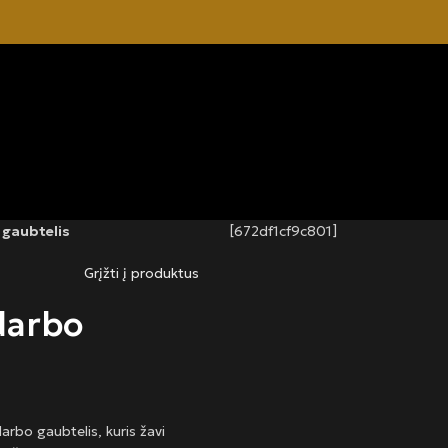
 gaubtelis
[672df1cf9c801]
Grįžti į produktus
darbo
darbo gaubtelis, kuris žavi