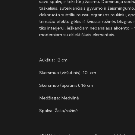
savo spalvų ir tekstūrų žaismu. Dominuoja sodria
taškeliais, suteikiančiais gyvumo ir žaismingumo.
dekoruota subtiliu rausvu organzos raukiniu, apa
trimačio efekto gėlės iš šviesiai rožinės blizgio
tiks interjerui, ieškančiam nebanalaus akcento – t
moderniam su eklektiškais elementais.
Aukštis: 12 cm
Skersmuo (viršutinis): 10 cm
Skersmuo (apatinis): 16 cm
Medžiaga: Medvilnė
Spalva: Žalia/rožinė