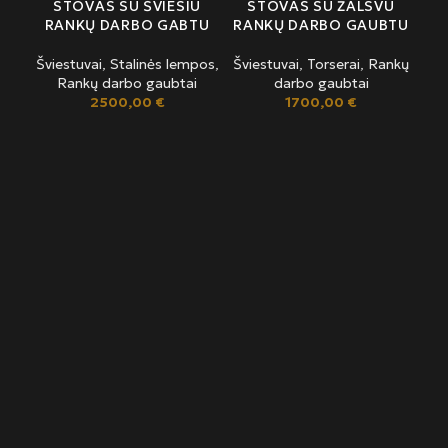
STOVAS SU ŠVIESIU
STOVAS SU ŽALSVU
RANKŲ DARBO GABTU
RANKŲ DARBO GAUBTU
Šviestuvai
,
Stalinės lempos
,
Šviestuvai
,
Torserai
,
Rankų
Rankų darbo gaubtai
darbo gaubtai
2500,00
€
1700,00
€
DR
Švi