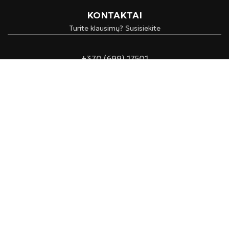
KONTAKTAI
Turite klausimų? Susisiekite
+370 (699) 17501
info@lumivivum.com
© 2024 Lumivivum Visos Teisės Saugomos
Prenumeruokite ir gaukite
nemokamą pristatymą visoje
Lietuvoje