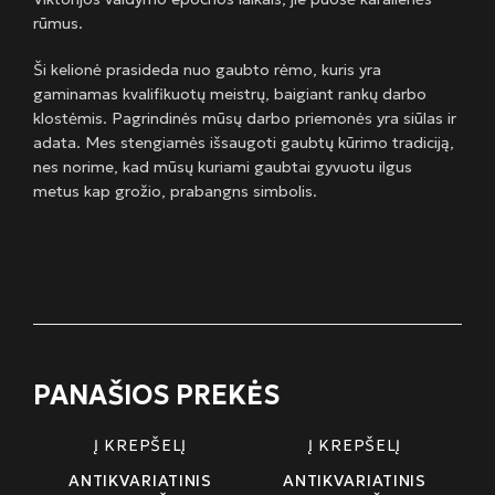
rūmus.
Ši kelionė prasideda nuo gaubto rėmo, kuris yra
gaminamas kvalifikuotų meistrų, baigiant rankų darbo
klostėmis. Pagrindinės mūsų darbo priemonės yra siūlas ir
adata. Mes stengiamės išsaugoti gaubtų kūrimo tradiciją,
nes norime, kad mūsų kuriami gaubtai gyvuotu ilgus
metus kap grožio, prabangns simbolis.
PANAŠIOS PREKĖS
Į KREPŠELĮ
Į KREPŠELĮ
ANTIKVARIATINIS
ANTIKVARIATINIS