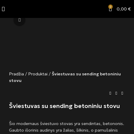
0
0,00
€
Click to enlarge
Pradžia
/
Produktai
/
Šviestuvas su sending betoniniu
stovu
Šviestuvas su sending betoniniu stovu
Šio modernaus šviestuvo stovas yra sendintas, betononis.
Gaubto išorinis audinys yra žalias, šilkinis, o pamušalinis