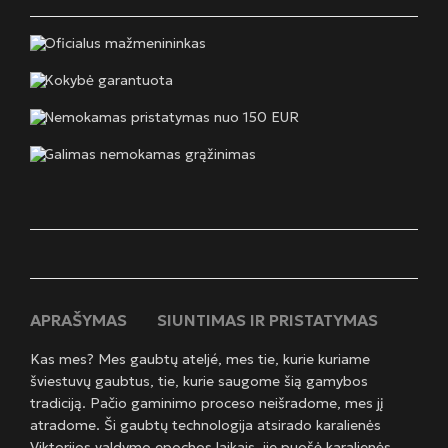
Oficialus mažmenininkas
Kokybė garantuota
Nemokamas pristatymas nuo 150 EUR
Galimas nemokamas grąžinimas
APRAŠYMAS
SIUNTIMAS IR PRISTATYMAS
Kas mes? Mes gaubtų ateljé, mes tie, kurie kuriame
šviestuvų gaubtus, tie, kurie saugome šią gamybos
tradiciją. Pačio gaminimo proceso neišradome, mes jį
atradome. Ši gaubtų technologija atsirado karalienės
Viktorijos valdymo epochos laikais, jie puošė karalienės