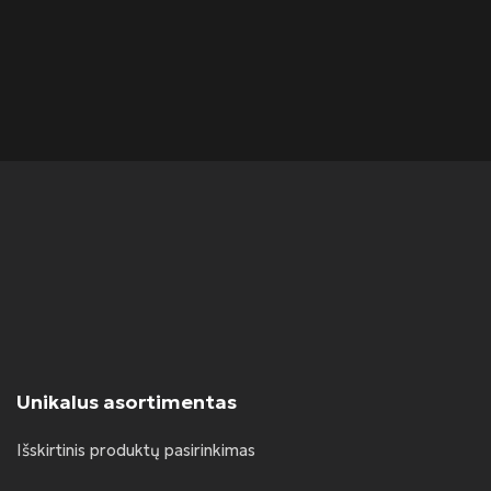
S
Ran
Unikalus asortimentas
Išskirtinis produktų pasirinkimas