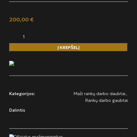
200,00
€
Į KREPŠELĮ
Kategorijos:
Maži rankų darbo daubtai
,
Rankų darbo gaubtai
Dalintis
Oficialus mažmenininkas