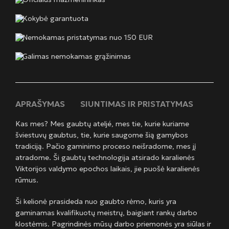
Kokybė garantuota
Nemokamas pristatymas nuo 150 EUR
Galimas nemokamas grąžinimas
APRAŠYMAS
SIUNTIMAS IR PRISTATYMAS
Kas mes? Mes gaubtų ateljé, mes tie, kurie kuriame
šviestuvų gaubtus, tie, kurie saugome šią gamybos
tradiciją. Pačio gaminimo proceso neišradome, mes jį
atradome. Ši gaubtų technologija atsirado karalienės
Viktorijos valdymo epochos laikais, jie puošė karalienės
rūmus.
Ši kelionė prasideda nuo gaubto rėmo, kuris yra
gaminamas kvalifikuotų meistrų, baigiant rankų darbo
klostėmis. Pagrindinės mūsų darbo priemonės yra siūlas ir