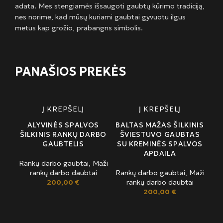
adata. Mes stengiamės išsaugoti gaubtų kūrimo tradiciją,
nes norime, kad mūsų kuriami gaubtai gyvuotu ilgus
metus kap grožio, prabangns simbolis.
PANAŠIOS PREKĖS
Į KREPŠELĮ
Į KREPŠELĮ
ALYVINĖS SPALVOS
BALTAS MAŽAS ŠILKINIS
ŠILKINIS RANKŲ DARBO
ŠVIESTUVO GAUBTAS
GAUBTELIS
SU KREMINĖS SPALVOS
APDAILA
Rankų darbo gaubtai
,
Maži
rankų darbo daubtai
Rankų darbo gaubtai
,
Maži
200,00
€
rankų darbo daubtai
200,00
€
MA
Š