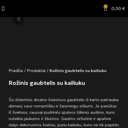
0
0,00
€
Click to enlarge
Pradžia
/
Produktai
/
Rožinis gaubtelis su kailiuku
Rožinis gaubtelis su kailiuku
Šis išskirtinio dizaino šviestuvo gaubtelis iš karto patraukia
dėmesį savo romantišku ir žaismingu stiliumi. Jis pasiūtas
iš švelnios, rausvai pudrinės spalvos šilkinio audinio, kuris
suteikia jaukumo ir šilumos. Gaubto viršutinė ir apatinė
dalys dekoruotos švelniu, puriu kailiuku, kuris ne tik papildo