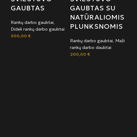
GAUBTAS
GAUBTAS SU
NATŪRALIOMIS
Rankų darbo gaubtai
,
PLUNKSNOMIS
Dideli rankų darbo gaubtai
500,00
€
Rankų darbo gaubtai
,
Maži
rankų darbo daubtai
200,00
€
Į k
M
ŠI
Š
G
N
P
Ran
Did