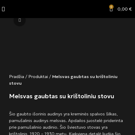
0
0,00
€
Click to enlarge
Pradžia
/
Produktai
/
Melsvas gaubtas su krištoliniu
stovu
Melsvas gaubtas su krištoliniu stovu
Šio gaubto išorinis audinys yra kreminės spalvos šilkas,
pamušalinis audinys melsvas. Apdailos juostelė priderinta
prie pamušalinio audinio. Šio šviestuvo stovas yra
krištolinis, 1920 – 1930 metų. Kiekviena detalė liudija šio