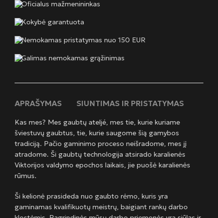
Oficialus mažmenininkas
Kokybė garantuota
Nemokamas pristatymas nuo 150 EUR
Galimas nemokamas grąžinimas
APRAŠYMAS
SIUNTIMAS IR PRISTATYMAS
Kas mes? Mes gaubtų ateljé, mes tie, kurie kuriame
šviestuvų gaubtus, tie, kurie saugome šią gamybos
tradiciją. Pačio gaminimo proceso neišradome, mes jį
atradome. Ši gaubtų technologija atsirado karalienės
Viktorijos valdymo epochos laikais, jie puošė karalienės
rūmus.
Ši kelionė prasideda nuo gaubto rėmo, kuris yra
gaminamas kvalifikuotų meistrų, baigiant rankų darbo
klostėmis. Pagrindinės mūsų darbo priemonės yra siūlas ir