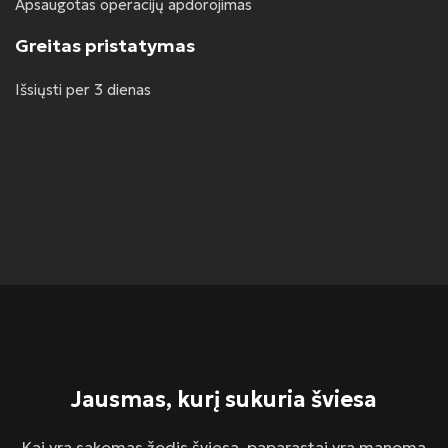
Apsaugotas operacijų apdorojimas
Greitas pristatymas
Išsiųsti per 3 dienas
Jausmas, kurį sukuria šviesa
Kai yra sakomas žodis šviesa, paparastai yra manoma