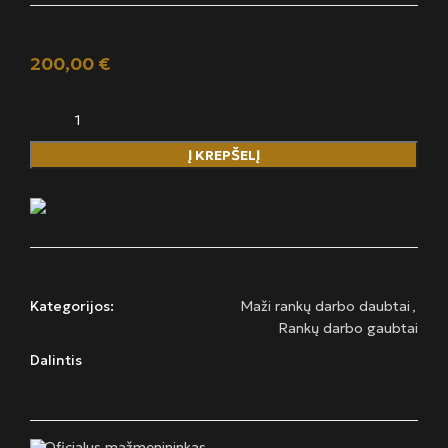
200,00
€
Į KREPŠELĮ
Kategorijos:
Maži rankų darbo daubtai
,
Rankų darbo gaubtai
Dalintis
Oficialus mažmenininkas