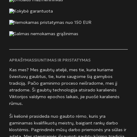
Kokybė garantuota
Nemokamas pristatymas nuo 150 EUR
Galimas nemokamas grąžinimas
APRAŠYMAS
SIUNTIMAS IR PRISTATYMAS
Kas mes? Mes gaubtų ateljé, mes tie, kurie kuriame
šviestuvų gaubtus, tie, kurie saugome šią gamybos
tradiciją. Pačio gaminimo proceso neišradome, mes jį
atradome. Ši gaubtų technologija atsirado karalienės
Viktorijos valdymo epochos laikais, jie puošė karalienės
rūmus.
Ši kelionė prasideda nuo gaubto rėmo, kuris yra
gaminamas kvalifikuotų meistrų, baigiant rankų darbo
klostėmis. Pagrindinės mūsų darbo priemonės yra siūlas ir
adata. Mes stengiamės išsaugoti gaubtų kūrimo tradiciją,