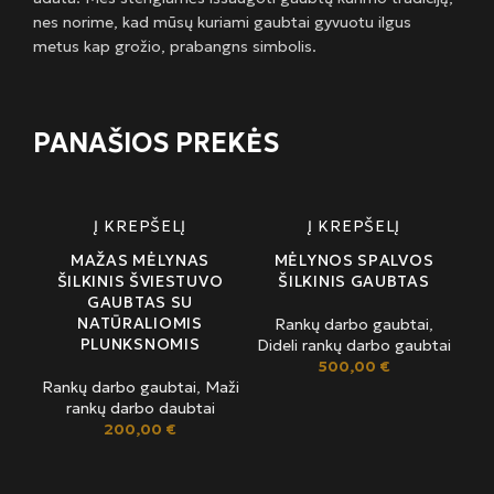
nes norime, kad mūsų kuriami gaubtai gyvuotu ilgus
metus kap grožio, prabangns simbolis.
PANAŠIOS PREKĖS
Į KREPŠELĮ
Į KREPŠELĮ
MAŽAS MĖLYNAS
MĖLYNOS SPALVOS
ŠILKINIS ŠVIESTUVO
ŠILKINIS GAUBTAS
GAUBTAS SU
NATŪRALIOMIS
Rankų darbo gaubtai
,
PLUNKSNOMIS
Dideli rankų darbo gaubtai
500,00
€
Rankų darbo gaubtai
,
Maži
rankų darbo daubtai
200,00
€
SM