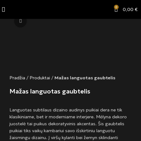
0
0,00
€
Click to enlarge
Pradžia
/
Produktai
/
Mažas languotas gaubtelis
Mažas languotas gaubtelis
Languotas subtilaus dizaino audinys puikiai dera ne tik
klasikiniame, bet ir moderniame interjere. Mėlyna dekoro
juostelė tai puikus dekoratyvinis akcentas. Šis gaubtelis
puikiai tiks vaikų kambariui savo išskirtiniu languotu
žaismingu dizainu. Į viršų kylanti bei žemyn sklindanti