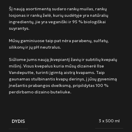
Šį naują asortimentą sudaro rankų muilas, rankų
losjonas ir rankų želė, kurių sudėtyje yra natūralių
ingredientų, jie yra veganiški ir 95 % biologiškai
suyrantys.
Mūsų gaminiuose taip pat nėra parabenų, sulfatų,
silikonų ir jų pH neutralus.
Siūlome jums naują įkvepiantį žavių ir subtilių kvepalų
mišinį. Visus kvepalus kuria mūsų dizainerė Ilse
Vandeputte, turinti įgimtą aistrą kvapams. Taip
gaunamas stulbinantis kvapų derinys, į jūsų gyvenimą
įnešantis prabangos dvelksmą, pripildytas 100 %
perdirbamo dizaino buteliuke.
DYDIS
3 x 500 ml