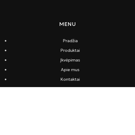
MENU
Pradžia
Produktai
Įkvėpimas
Apie mus
Kontaktai
INFORMACIJA
Pristatymas ir apmokėjimas
Privatumo politika