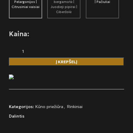
Pelargonijos |
bergamotė |
| Pačiuliai
Citrusiniai vaisiai
Juodieji pipirai |
Ciberžolė
Kaina:
Į KREPŠELĮ
Kategorijos:
Kūno priežiūra
,
Rinkiniai
Dalintis