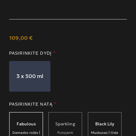
109,00
€
*
PASIRINKITE DYDĮ
3 x 500 ml
*
PASIRINKITE NATĄ
Fabulous
Sparkling
Black Lily
Damasko rožės |
Putojanti
Muskusas | Oda