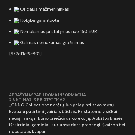
Oficialus mažmenininkas
Kokybė garantuota
Nemokamas pristatymas nuo 150 EUR
Galimas nemokamas grąžinimas
[672df1cf9c801]
APRAŠYMAS
PAPILDOMA INFORMACIJA
SIUNTIMAS IR PRISTATYMAS
„ONNO Collection“ norėtų Jus palepinti savo metų
kvepalų patirtimi įvairiais būdais. Pristatome visiškai
naują rankų ir kūno priežiūros kolekciją. Aukštos klasės
išskirtiniai gaminiai, kuriuose dera prabangi išvaizda bei
nuostabūs kvapai.