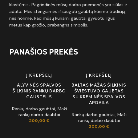
klostėmis. Pagrindinės mūsų darbo priemonės yra siūlas ir
adata. Mes stengiamės išsaugoti gaubtų kūrimo tradiciją,
nes norime, kad mūsų kuriami gaubtai gyvuotu ilgus
metus kap grožio, prabangns simbolis.
PANAŠIOS PREKĖS
Į KREPŠELĮ
Į KREPŠELĮ
ALYVINĖS SPALVOS
BALTAS MAŽAS ŠILKINIS
ŠILKINIS RANKŲ DARBO
ŠVIESTUVO GAUBTAS
GAUBTELIS
SU KREMINĖS SPALVOS
APDAILA
Rankų darbo gaubtai
,
Maži
rankų darbo daubtai
Rankų darbo gaubtai
,
Maži
200,00
€
rankų darbo daubtai
200,00
€
MA