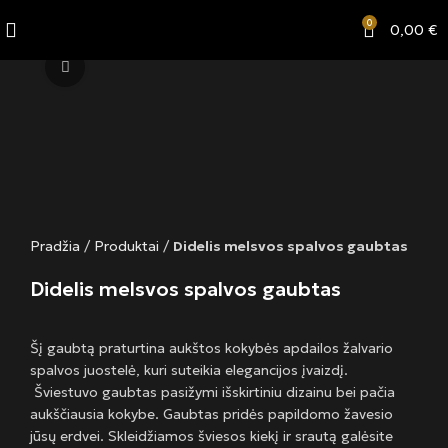
0
0,00
€
Click to enlarge
Pradžia
/
Produktai
/
Didelis melsvos spalvos gaubtas
Didelis melsvos spalvos gaubtas
Šį gaubtą praturtina aukštos kokybės apdailos žalvario
spalvos juostelė, kuri suteikia elegancijos įvaizdį.
Šviestuvo gaubtas pasižymi išskirtiniu dizainu bei pačia
aukščiausia kokybe. Gaubtas pridės papildomo žavesio
jūsų erdvei. Skleidžiamos šviesos kiekį ir srautą galėsite