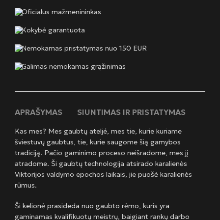
Oficialus mažmenininkas
Kokybė garantuota
Nemokamas pristatymas nuo 150 EUR
Galimas nemokamas grąžinimas
APRAŠYMAS
SIUNTIMAS IR PRISTATYMAS
Kas mes? Mes gaubtų ateljé, mes tie, kurie kuriame
šviestuvų gaubtus, tie, kurie saugome šią gamybos
tradiciją. Pačio gaminimo proceso neišradome, mes jį
atradome. Ši gaubtų technologija atsirado karalienės
Viktorijos valdymo epochos laikais, jie puošė karalienės
rūmus.
Ši kelionė prasideda nuo gaubto rėmo, kuris yra
gaminamas kvalifikuotų meistrų, baigiant rankų darbo