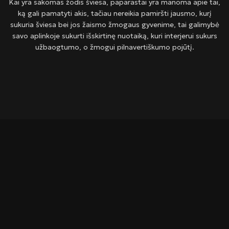
Kai yra sakomas žodis šviesa, paparastai yra manoma apie tai,
ką gali pamatyti akis, tačiau nereikia pamiršti jausmo, kurį
sukuria šviesa bei jos žaismo žmogaus gyvenime, tai galimybė
savo aplinkoje sukurti išskirtinę nuotaiką, kuri interjerui sukurs
užbaogtumo, o žmogui pilnavertiškumo pojūtį.