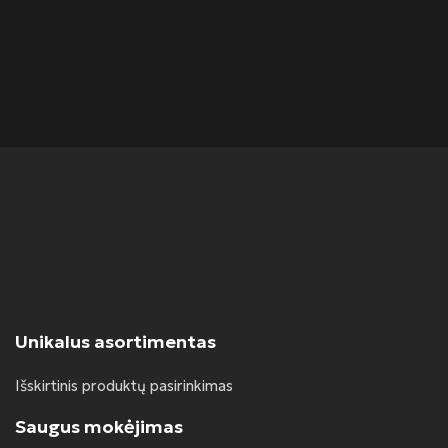
Š
S
Ran
Unikalus asortimentas
Išskirtinis produktų pasirinkimas
Saugus mokėjimas